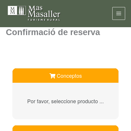
Vés
al
contingut
Confirmació de reserva
Conceptos
Por favor, seleccione producto ...